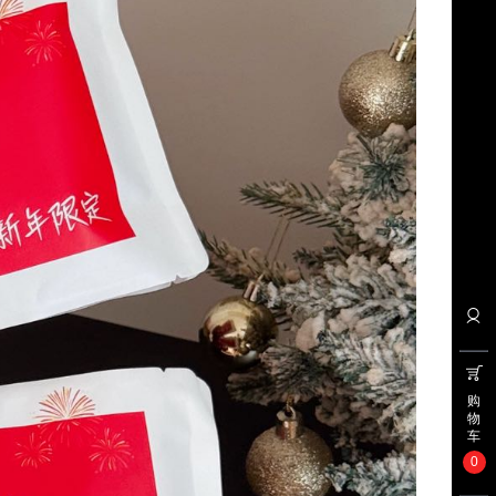
购
物
车
0