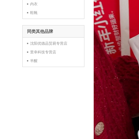
内衣
鞋靴
同类其他品牌
沈阳优德品贸易专营店
里幸科技专营店
半醒