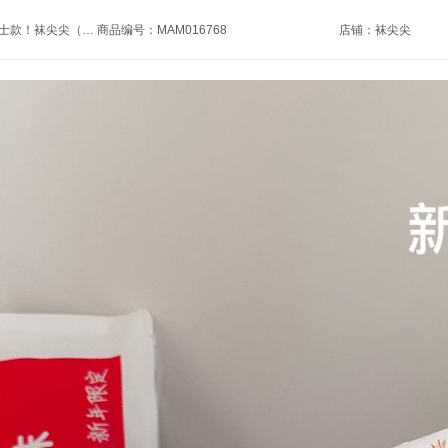
商品名称：【周三闪购】男士款！袜尖尖（新年小红袜）新年限定款！本命年、转运必穿！新的一年红红火火！93%棉➕4%锦纶➕3%氨纶！要棉感能吸汗，要弹性有高弹！穿着超舒适！
商品编号：MAM016768
店铺：
袜尖尖