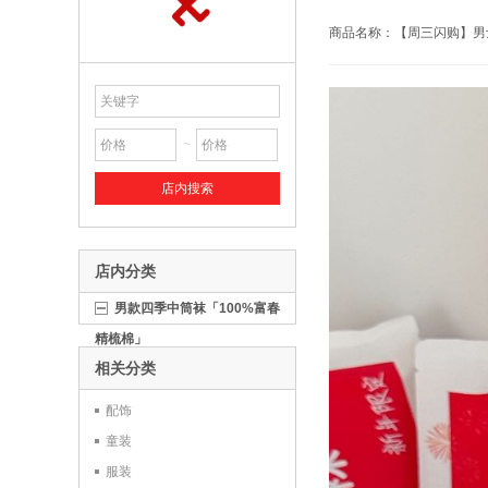
~
店内分类
男款四季中筒袜「100%富春
精梳棉」
相关分类
配饰
童装
服装