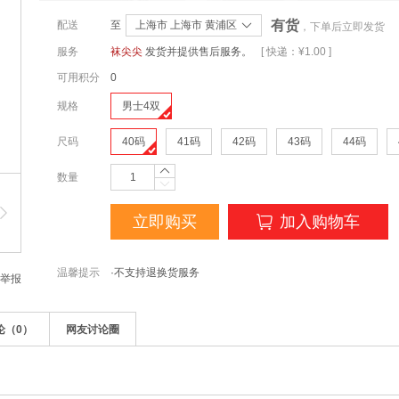
有货
配送
至
上海市 上海市 黄浦区
，下单后立即发货
服务
袜尖尖
发货并提供售后服务。
[ 快递：¥1.00 ]
可用积分
0
规格
男士4双
尺码
40码
41码
42码
43码
44码
数量
立即购买
加入购物车
温馨提示
·不支持退换货服务
举报
论（
0
）
网友讨论圈