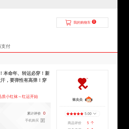
0
我的购物车
与支付
！本命年、转运必穿！新
吸汗，要弹性有高弹！穿
品质小红袜～红运开始
袜尖尖
0
累计评价
5.00
手机购买
商品评价
5