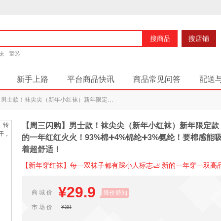
搜商品
搜店铺
味
童装
新手上路
平台商品快讯
商品常见问答
配送
【周三闪购】男士款！袜尖尖（新年小红袜）新年限定款！本命年、转运必穿！新的一年红红火火！93%棉➕4%锦纶➕3%氨纶！要棉感能吸汗，要弹性有高弹！穿着超舒适！
【周三闪购】男士款！袜尖尖（新年小红袜）新年限定款
的一年红红火火！93%棉➕4%锦纶➕3%氨纶！要棉感能
着超舒适！
【新年穿红袜】每一双袜子都有踩小人标志🦶 新的一年穿一双高
¥29.9
商 城 价
降价通知
市 场 价
¥39